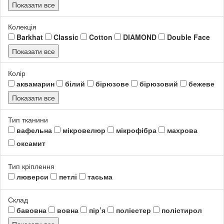
Показати все
Колекція
Barkhat
Classic
Cotton
DIAMOND
Double Face
Показати все
Колір
аквамарин
білий
бірюзове
бірюзовий
бежеве
Показати все
Тип тканини
вафельна
мікровелюр
мікрофібра
махрова
оксамит
Тип кріплення
люверси
петлі
тасьма
Склад
бавовна
вовна
пір’я
поліестер
полістирол
Показати все