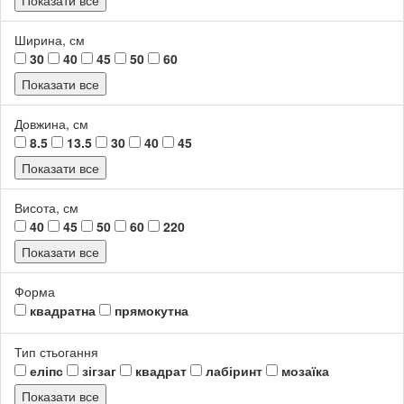
Ширина, см
30
40
45
50
60
Показати все
Довжина, см
8.5
13.5
30
40
45
Показати все
Висота, см
40
45
50
60
220
Показати все
Форма
квадратна
прямокутна
Тип стьогання
еліпс
зігзаг
квадрат
лабіринт
мозаїка
Показати все