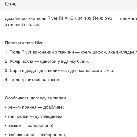
Опис
Дизайнерський тюль River RI-AHG-004-103-R400-295 — елемент, яки
затишної спальні.
Переваги тюлі River:
1. Тюль River виконаний з тканини — креп-шифон, яка виглядає ле
2. Колір чохла — однотон у відтінку білий.
3. Виріб підійде і для великого, і для маленького вікна.
4. Тюль кріпитися на тасьмі.
Особливості догляду за тюлем:
• режим прання — дбайливе;
• тип чистки — вуглеводнева;
• віджим — заборонено;
• відбілювання — заборонено;