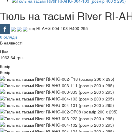
Тюль на тасьмі River RI-A
код RI-AHG-004-103-R400-295
0 оглядів
В наявності
Ціна
1063.64
грн.
Колір
Колір