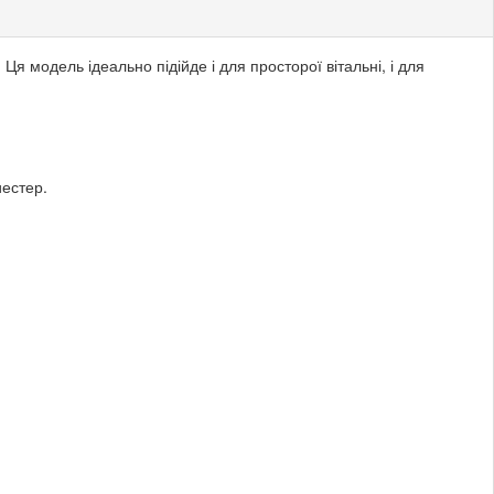
я модель ідеально підійде і для просторої вітальні, і для
иестер.