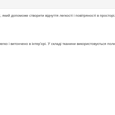
й допоможе створити відчуття легкості і повітряності в просторі. Ц
гко і витончено в інтер'єрі. У складі тканини використовується пол