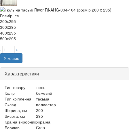
Розмір, см
200x295
300x295
400x295
500x295
-
+
У кошик
Характеристики
Тип товару
тюль
Колір
бежевий
Тип кріплення
тасьма
Склад
полиестер
Ширина, см
200
Висота, см
295
Країна виробник
Україна
Бордюр
Crep