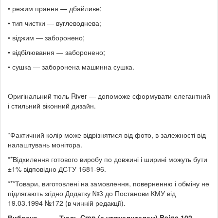
• режим прання — дбайливе;
• тип чистки — вуглеводнева;
• віджим — заборонено;
• відбілювання — заборонено;
• сушка — заборонена машинна сушка.
Оригінальний тюль River — допоможе сформувати елегантний
і стильний віконний дизайн.
*Фактичний колір може відрізнятися від фото, в залежності від
налаштувань монітора.
**Відхилення готового виробу по довжині і ширині можуть бути
±1% відповідно ДСТУ 1681-96.
***Товари, виготовлені на замовлення, поверненню і обміну не
підлягають згідно Додатку №3 до Постанови КМУ від
19.03.1994 №172 (в чинній редакції).
Вибрана
Тюль Crep (с утяжелителем) Beige 102