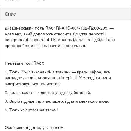
Опис
Дизайнерський тюль River RI-AHG-004-102-R200-295 —
елемент, який допоможе створити відчуття легкості і
повітряності в просторі. Ця модель ідеально підійде і для
просторої вітальні, і для затишної спальні.
Переваги тюлі River:
1. Тюль River виконаний з тканини — креп-шифон, яка
виглядає легко і витончено в інтер'єрі. У складі тканини
використовується полиестер.
2. Колір чохла — однотон у відтінку бежевий.
3. Виріб підійде і для великого, і для маленького вікна.
4. Тюль кріпитися на тасьмі.
Особливості догляду за тюлем: