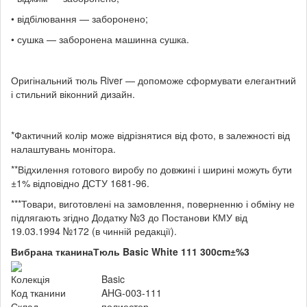
• відбілювання — заборонено;
• сушка — заборонена машинна сушка.
Оригінальний тюль River — допоможе сформувати елегантний
і стильний віконний дизайн.
*Фактичний колір може відрізнятися від фото, в залежності від
налаштувань монітора.
**Відхилення готового виробу по довжині і ширині можуть бути
±1% відповідно ДСТУ 1681-96.
***Товари, виготовлені на замовлення, поверненню і обміну не
підлягають згідно Додатку №3 до Постанови КМУ від
19.03.1994 №172 (в чинній редакції).
Вибрана тканина
Тюль Basic White 111 300cm±%3
Колекція
Basic
Код тканини
AHG-003-111
Склад
полиестер