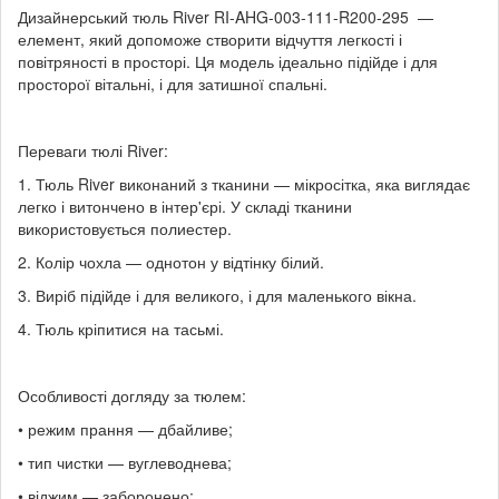
Дизайнерський тюль River RI-AHG-003-111-R200-295 —
елемент, який допоможе створити відчуття легкості і
повітряності в просторі. Ця модель ідеально підійде і для
просторої вітальні, і для затишної спальні.
Переваги тюлі River:
1. Тюль River виконаний з тканини — мікросітка, яка виглядає
легко і витончено в інтер'єрі. У складі тканини
використовується полиестер.
2. Колір чохла — однотон у відтінку білий.
3. Виріб підійде і для великого, і для маленького вікна.
4. Тюль кріпитися на тасьмі.
Особливості догляду за тюлем:
• режим прання — дбайливе;
• тип чистки — вуглеводнева;
• віджим — заборонено;