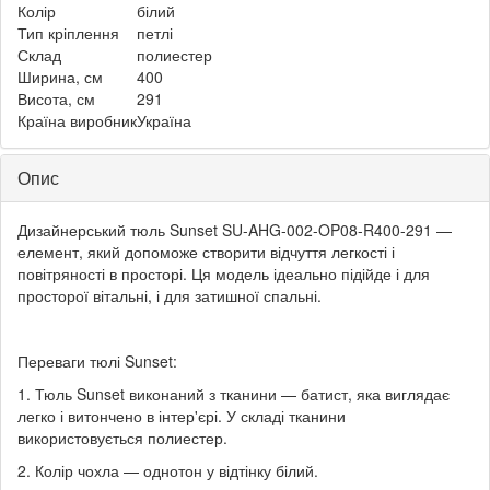
Колір
білий
Тип кріплення
петлі
Склад
полиестер
Ширина, см
400
Висота, см
291
Країна виробник
Україна
Опис
Дизайнерський тюль Sunset SU-AHG-002-OP08-R400-291 —
елемент, який допоможе створити відчуття легкості і
повітряності в просторі. Ця модель ідеально підійде і для
просторої вітальні, і для затишної спальні.
Переваги тюлі Sunset:
1. Тюль Sunset виконаний з тканини — батист, яка виглядає
легко і витончено в інтер'єрі. У складі тканини
використовується полиестер.
2. Колір чохла — однотон у відтінку білий.