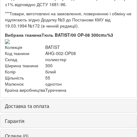
±1% відповідно ДСТУ 1681-96.
***Товари, виготовлені на замовлення, поверненню і обміну не
підлягають згідно Додатку №3 до Постанови КМУ від
19.03.1994 №172 (в чинній редакції).
Вибрана тканина
Тюль BATIST/00 OP-08 300cm±%3
Колекція
BATIST
Код тканини
AHG-002-OP08
Склад
полиестер
Ширина тканини
300
Колір
білий
Щільність
55
Малюнок
однотон
Країна виробництва
Туреччина
Доставка та оплата
Гарантія
Огляди (0)