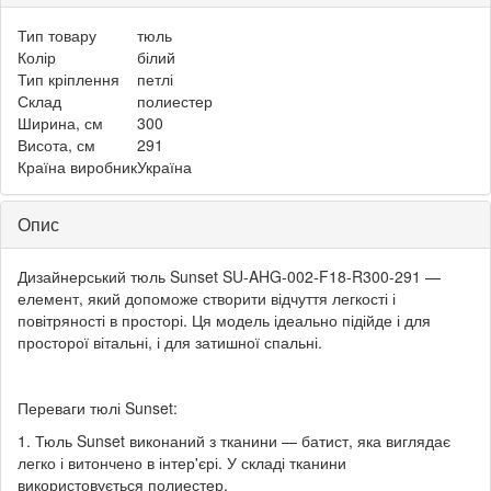
Тип товару
тюль
Колір
білий
Тип кріплення
петлі
Склад
полиестер
Ширина, см
300
Висота, см
291
Країна виробник
Україна
Опис
Дизайнерський тюль Sunset SU-AHG-002-F18-R300-291 —
елемент, який допоможе створити відчуття легкості і
повітряності в просторі. Ця модель ідеально підійде і для
просторої вітальні, і для затишної спальні.
Переваги тюлі Sunset:
1. Тюль Sunset виконаний з тканини — батист, яка виглядає
легко і витончено в інтер'єрі. У складі тканини
використовується полиестер.