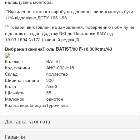
налаштувань монітора.
**Відхилення готового виробу по довжині і ширині можуть бути
±1% відповідно ДСТУ 1681-96.
***Товари, виготовлені на замовлення, поверненню і обміну не
підлягають згідно Додатку №3 до Постанови КМУ від
19.03.1994 №172 (в чинній редакції).
Вибрана тканина
Тюль BATIST/00 F-18 300cm±%3
Колекція
BATIST
Код тканини
AHG-002-F18
Склад
полиестер
Ширина тканини
300
Колір
білий
Щільність
55
Малюнок
однотон
Країна виробництва
Туреччина
Доставка та оплата
Гарантія