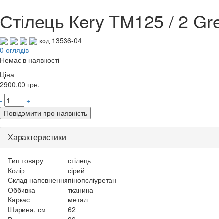
Стілець Кery TM125 / 2 Gr
код 13536-04
0 оглядів
Немає в наявності
Ціна
2900.00
грн.
-
+
Повідомити про наявність
Характеристики
Тип товару
стілець
Колір
сірий
Склад наповнення
пінополіуретан
Оббивка
тканина
Каркас
метал
Ширина, см
62
Висота, см
89