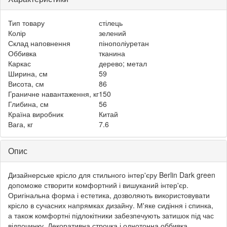
Тип товару
стілець
Колір
зелений
Склад наповнення
пінополіуретан
Оббивка
тканина
Каркас
дерево; метал
Ширина, см
59
Висота, см
86
Граничне навантаження, кг
150
Глибина, см
56
Країна виробник
Китай
Вага, кг
7.6
Опис
Дизайнерське крісло для стильного інтер'єру Berlin Dark green
допоможе створити комфортний і вишуканий інтер'єр.
Оригінальна форма і естетика, дозволяють використовувати
крісло в сучасних напрямках дизайну. М'яке сидіння і спинка,
а також комфортні підлокітники забезпечують затишок під час
відпочинку. Декоративна строчка і однотонна оббивка