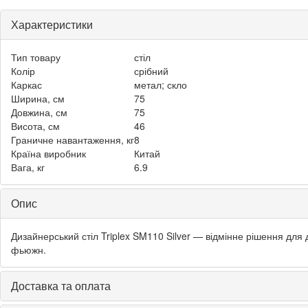
Характеристики
Тип товару
стіл
Колір
срібний
Каркас
метал; скло
Ширина, см
75
Довжина, см
75
Висота, см
46
Граничне навантаження, кг
8
Країна виробник
Китай
Вага, кг
6.9
Опис
Дизайнерський стіл Triplex SM110 Silver — відмінне рішення для 
фьюжн.
Доставка та оплата