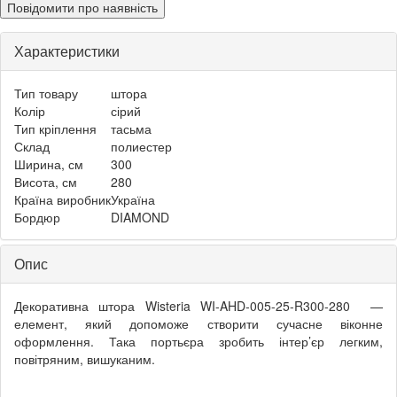
Повідомити про наявність
Характеристики
Тип товару
штора
Колір
сірий
Тип кріплення
тасьма
Склад
полиестер
Ширина, см
300
Висота, см
280
Країна виробник
Україна
Бордюр
DIAMOND
Опис
Декоративна штора Wisteria WI-AHD-005-25-R300-280 —
елемент, який допоможе створити сучасне віконне
оформлення. Така портьєра зробить інтер’єр легким,
повітряним, вишуканим.