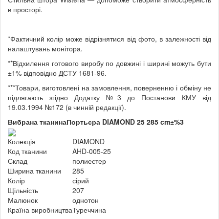
в просторі.
*Фактичний колір може відрізнятися від фото, в залежності від
налаштувань монітора.
**Відхилення готового виробу по довжині і ширині можуть бути
±1% відповідно ДСТУ 1681-96.
***Товари, виготовлені на замовлення, поверненню і обміну не
підлягають згідно Додатку №3 до Постанови КМУ від
19.03.1994 №172 (в чинній редакції).
Вибрана тканина
Портьєра DIAMOND 25 285 cm±%3
Колекція
DIAMOND
Код тканини
AHD-005-25
Склад
полиестер
Ширина тканини
285
Колір
сірий
Щільність
207
Малюнок
однотон
Країна виробництва
Туреччина