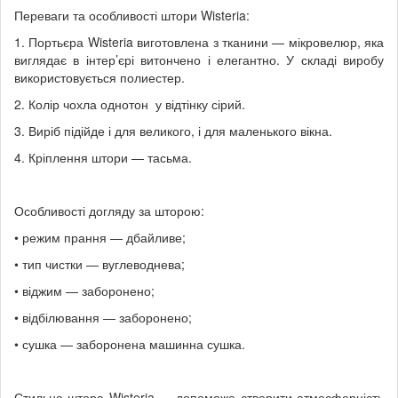
Переваги та особливості штори Wisteria:
1. Портьєра Wisteria виготовлена з тканини — мікровелюр, яка
виглядає в інтер’єрі витончено і елегантно. У складі виробу
використовується полиестер.
2. Колір чохла однотон у відтінку сірий.
3. Виріб підійде і для великого, і для маленького вікна.
4. Кріплення штори — тасьма.
Особливості догляду за шторою:
• режим прання — дбайливе;
• тип чистки — вуглеводнева;
• віджим — заборонено;
• відбілювання — заборонено;
• сушка — заборонена машинна сушка.
Стильна штора Wisteria — допоможе створити атмосферність