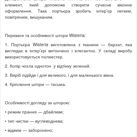
елемент, який допоможе створити сучасне віконне
оформлення. Така портьєра зробить інтер’єр легким,
повітряним, вишуканим.
Переваги та особливості штори Wisteria:
1. Портьєра Wisteria виготовлена з тканини — бархат, яка
виглядає в інтер’єрі витончено і елегантно. У складі виробу
використовується полиестер.
2. Колір чохла однотон у відтінку зелений.
3. Виріб підійде і для великого, і для маленького вікна.
4. Кріплення штори — тасьма.
Особливості догляду за шторою:
• режим прання — дбайливе;
• тип чистки — вуглеводнева;
• віджим — заборонено;