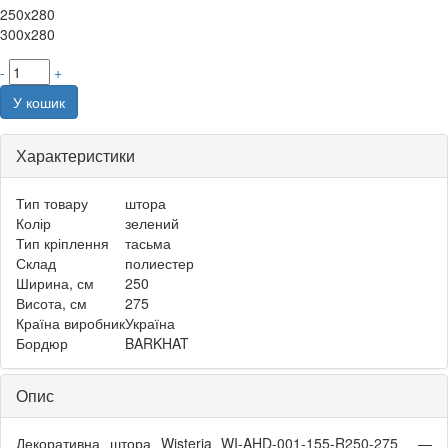
250x280
300x280
-
+
У кошик
Характеристики
Тип товару
штора
Колір
зелений
Тип кріплення
тасьма
Склад
полиестер
Ширина, см
250
Висота, см
275
Країна виробник
Україна
Бордюр
BARKHAT
Опис
Декоративна штора Wisteria WI-AHD-001-155-R250-275 —