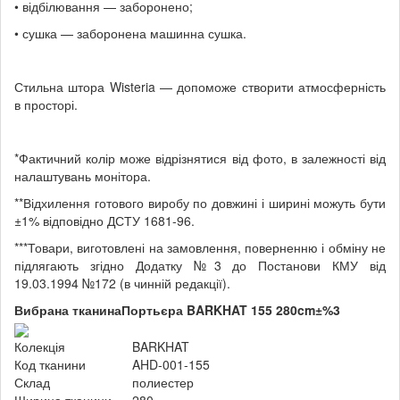
• відбілювання — заборонено;
• сушка — заборонена машинна сушка.
Стильна штора Wisteria — допоможе створити атмосферність
в просторі.
*Фактичний колір може відрізнятися від фото, в залежності від
налаштувань монітора.
**Відхилення готового виробу по довжині і ширині можуть бути
±1% відповідно ДСТУ 1681-96.
***Товари, виготовлені на замовлення, поверненню і обміну не
підлягають згідно Додатку №3 до Постанови КМУ від
19.03.1994 №172 (в чинній редакції).
Вибрана тканина
Портьєра BARKHAT 155 280cm±%3
Колекція
BARKHAT
Код тканини
AHD-001-155
Склад
полиестер
Ширина тканини
280