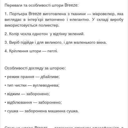
Переваги та особливості штори Breeze:
1. Портьєра Breeze виготовлена з тканини — мікровелюр, яка
виглядає в інтер’єрі витончено і елегантно. У складі виробу
використовується полиестер.
2. Колір чохла однотон у відтінку зелений.
3. Виріб підійде і для великого, і для маленького вікна.
4. Кріплення штори — петлі.
Особливості догляду за шторою:
• режим прання — дбайливе;
• тип чистки — вуглеводнева;
• віджим — заборонено;
• відбілювання — заборонено;
• сушка — заборонена машинна сушка.
Стильна штора Breeze — допоможе створити атмосферність в