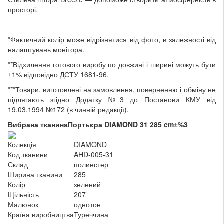
просторі.
*Фактичний колір може відрізнятися від фото, в залежності від
налаштувань монітора.
**Відхилення готового виробу по довжині і ширині можуть бути
±1% відповідно ДСТУ 1681-96.
***Товари, виготовлені на замовлення, поверненню і обміну не
підлягають згідно Додатку №3 до Постанови КМУ від
19.03.1994 №172 (в чинній редакції).
Вибрана тканина
Портьєра DIAMOND 31 285 cm±%3
Колекція
DIAMOND
Код тканини
AHD-005-31
Склад
полиестер
Ширина тканини
285
Колір
зелений
Щільність
207
Малюнок
однотон
Країна виробництва
Туреччина