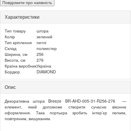
Повідомити про наявність
Характеристики
Тип товару
штора
Колір
зелений
Тип кріплення
петлі
Склад
полиестер
Ширина, см
256
Висота, см
276
Країна виробник
Україна
Бордюр
DIAMOND
Опис
Декоративна штора Breeze BR-AHD-005-31-R256-276 —
елемент, який допоможе створити сучасне віконне
оформлення. Така портьєра зробить інтер’єр легким,
повітряним, вишуканим.