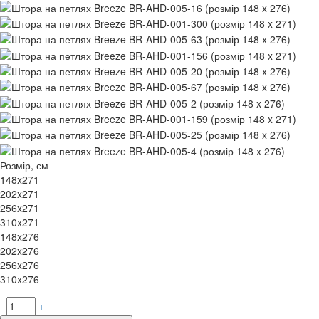
Розмір, см
148x271
202x271
256x271
310x271
148x276
202x276
256x276
310x276
-
+