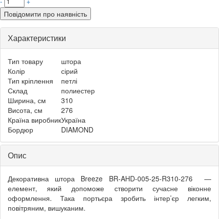
-
+
Повідомити про наявність
Характеристики
Тип товару
штора
Колір
сірий
Тип кріплення
петлі
Склад
полиестер
Ширина, см
310
Висота, см
276
Країна виробник
Україна
Бордюр
DIAMOND
Опис
Декоративна штора Breeze BR-AHD-005-25-R310-276 —
елемент, який допоможе створити сучасне віконне
оформлення. Така портьєра зробить інтер’єр легким,
повітряним, вишуканим.