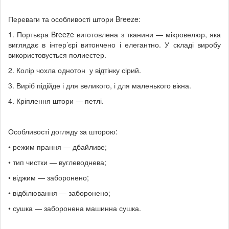
Переваги та особливості штори Breeze:
1. Портьєра Breeze виготовлена з тканини — мікровелюр, яка
виглядає в інтер’єрі витончено і елегантно. У складі виробу
використовується полиестер.
2. Колір чохла однотон у відтінку сірий.
3. Виріб підійде і для великого, і для маленького вікна.
4. Кріплення штори — петлі.
Особливості догляду за шторою:
• режим прання — дбайливе;
• тип чистки — вуглеводнева;
• віджим — заборонено;
• відбілювання — заборонено;
• сушка — заборонена машинна сушка.