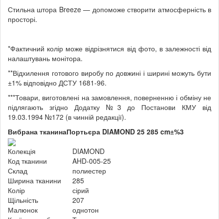
Стильна штора Breeze — допоможе створити атмосферність в
просторі.
*Фактичний колір може відрізнятися від фото, в залежності від
налаштувань монітора.
**Відхилення готового виробу по довжині і ширині можуть бути
±1% відповідно ДСТУ 1681-96.
***Товари, виготовлені на замовлення, поверненню і обміну не
підлягають згідно Додатку №3 до Постанови КМУ від
19.03.1994 №172 (в чинній редакції).
Вибрана тканина
Портьєра DIAMOND 25 285 cm±%3
Колекція
DIAMOND
Код тканини
AHD-005-25
Склад
полиестер
Ширина тканини
285
Колір
сірий
Щільність
207
Малюнок
однотон