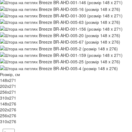
Розмір, см
148x271
202x271
256x271
310x271
148x276
202x276
256x276
310x276