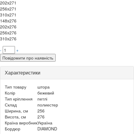
202x271
256x271
310x271
148x276
202x276
256x276
310x276
-
+
Повідомити про наявність
Характеристики
Тип товару
штора
Колір
бежевий
Тип кріплення
петлі
Склад
полиестер
Ширина, см
256
Висота, см
276
Країна виробник
Україна
Бордюр
DIAMOND