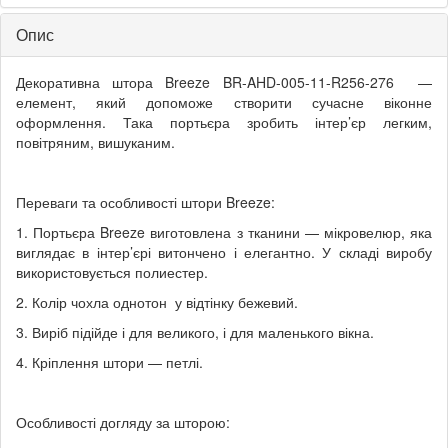
Опис
Декоративна штора Breeze BR-AHD-005-11-R256-276 —
елемент, який допоможе створити сучасне віконне
оформлення. Така портьєра зробить інтер’єр легким,
повітряним, вишуканим.
Переваги та особливості штори Breeze:
1. Портьєра Breeze виготовлена з тканини — мікровелюр, яка
виглядає в інтер’єрі витончено і елегантно. У складі виробу
використовується полиестер.
2. Колір чохла однотон у відтінку бежевий.
3. Виріб підійде і для великого, і для маленького вікна.
4. Кріплення штори — петлі.
Особливості догляду за шторою: