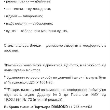
• режим прання — дбайливе;
• тип чистки — вуглеводнева;
• віджим — заборонено;
• відбілювання — заборонено;
• сушка — заборонена машинна сушка.
Стильна штора Breeze — допоможе створити атмосферність в
просторі.
*Фактичний колір може відрізнятися від фото, в залежності від
налаштувань монітора.
**Відхилення готового виробу по довжині і ширині можуть бути
±1% відповідно ДСТУ 1681-96.
***Товари, виготовлені на замовлення, поверненню і обміну не
підлягають згідно Додатку №3 до Постанови КМУ від
19.03.1994 №172 (в чинній редакції).
Вибрана тканина
Портьєра DIAMOND 11 285 cm±%3