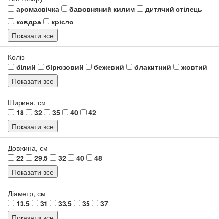
аромасвічка
бавовняний килим
дитячий стілець
ковдра
крісло
Показати все
Колір
білий
бірюзовий
бежевий
блакитний
жовтий
Показати все
Ширина, см
18
32
35
40
42
Показати все
Довжина, см
22
29.5
32
40
48
Показати все
Діаметр, см
13.5
31
33,5
35
37
Показати все