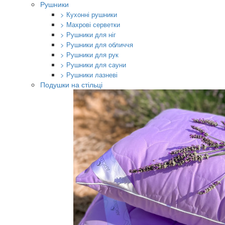
Рушники
> Кухонні рушники
> Махрові серветки
> Рушники для ніг
> Рушники для обличчя
> Рушники для рук
> Рушники для сауни
> Рушники лазневі
Подушки на стільці