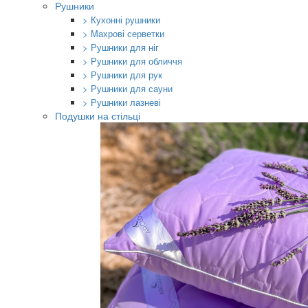
Рушники
> Кухонні рушники
> Махрові серветки
> Рушники для ніг
> Рушники для обличчя
> Рушники для рук
> Рушники для сауни
> Рушники лазневі
Подушки на стільці