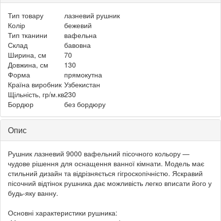
Тип товару
лазневий рушник
Колір
бежевий
Тип тканини
вафельна
Склад
бавовна
Ширина, см
70
Довжина, см
130
Форма
прямокутна
Країна виробник
Узбекистан
Щільність, гр/м.кв
230
Бордюр
без бордюру
Опис
Рушник лазневий 9000 вафельний пісочного кольору —
чудове рішення для оснащення ванної кімнати. Модель має
стильний дизайн та відрізняється гігроскопічністю. Яскравий
пісочний відтінок рушника дає можливість легко вписати його у
будь-яку ванну.
Основні характеристики рушника: