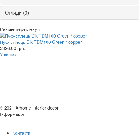
Стул подходит для меблировки всех комнат в доме от спальни
до прихожей. Эта модель выдерживает вес до 120 кг.
Огляди (0)
Dik — пуф, который привнесёт в интерьер современное
звучание.
Раніше переглянуті
*Фактический цвет мебели может отличаться от фото, в
Пуф-стілець Dik TDM100 Green / copper
зависимости от настроек монитора
3326.00
грн.
У кошик
© 2021 Arhome Interior decor
Інформація
Контакти