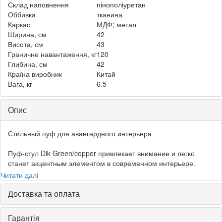
Склад наповнення
пінополіуретан
Оббивка
тканина
Каркас
МДФ; метал
Ширина, см
42
Висота, см
43
Граничне навантаження, кг
120
Глибина, см
42
Країна виробник
Китай
Вага, кг
6.5
Опис
Стильный пуф для авангардного интерьера
Пуф-стул Dik Green/copper привлекает внимание и легко
станет акцентным элементом в современном интерьере.
Оригинальная модель выполнена в форме куба. Композицию
Читати далі
дополняют ножки в медном оттенке. Пуф универсален, его
легко интегрировать как в авангардный, так и в классический
Доставка та оплата
интерьер.
Гарантія