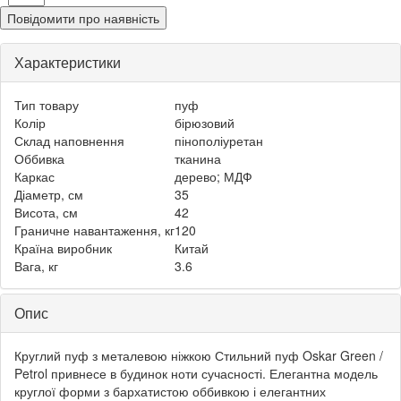
Повідомити про наявність
Характеристики
Тип товару
пуф
Колір
бірюзовий
Склад наповнення
пінополіуретан
Оббивка
тканина
Каркас
дерево; МДФ
Діаметр, см
35
Висота, см
42
Граничне навантаження, кг
120
Країна виробник
Китай
Вага, кг
3.6
Опис
Круглий пуф з металевою ніжкою Стильний пуф Oskar Green /
Petrol привнесе в будинок ноти сучасності. Елегантна модель
круглої форми з бархатистою оббивкою і елегантних