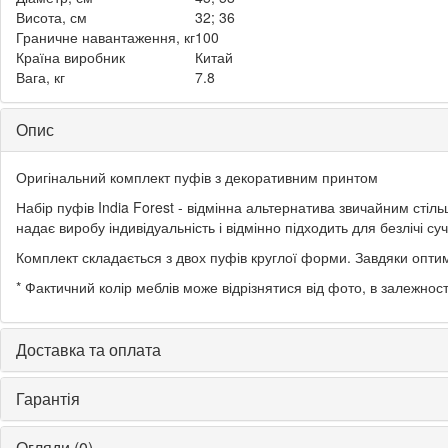
Висота, см
32; 36
Граничне навантаження, кг
100
Країна виробник
Китай
Вага, кг
7.8
Опис
Оригінальний комплект пуфів з декоративним принтом
Набір пуфів India Forest - відмінна альтернатива звичайним стіл
надає виробу індивідуальність і відмінно підходить для безлічі су
Комплект складається з двох пуфів круглої форми. Завдяки оптим
* Фактичний колір меблів може відрізнятися від фото, в залежнос
Доставка та оплата
Гарантія
Огляди (0)