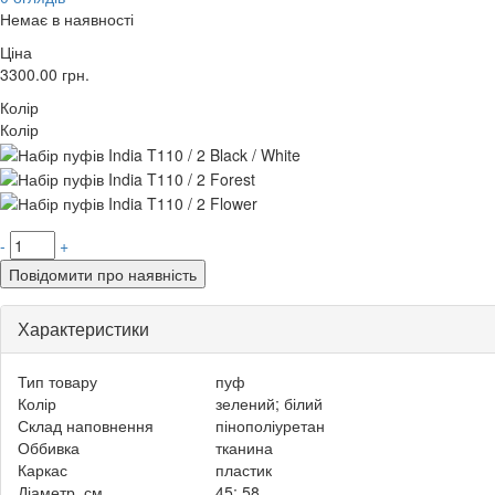
Немає в наявності
Ціна
3300.00
грн.
Колір
Колір
-
+
Повідомити про наявність
Характеристики
Тип товару
пуф
Колір
зелений; білий
Склад наповнення
пінополіуретан
Оббивка
тканина
Каркас
пластик
Діаметр, см
45; 58