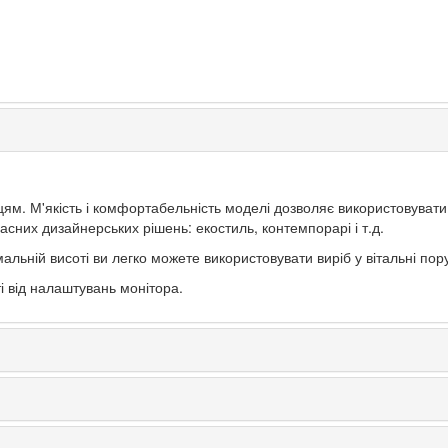
ьцям. М'якість і комфортабельність моделі дозволяє використовувати
часних дизайнерських рішень: екостиль, контемпорарі і т.д.
альній висоті ви легко можете використовувати виріб у вітальні по
ті від налаштувань монітора.