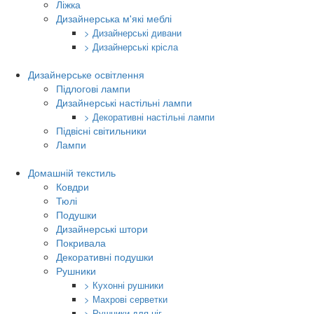
Ліжка
Дизайнерська м'які меблі
> Дизайнерські дивани
> Дизайнерські крісла
Дизайнерське освітлення
Підлогові лампи
Дизайнерські настільні лампи
> Декоративні настільні лампи
Підвісні світильники
Лампи
Домашній текстиль
Ковдри
Тюлі
Подушки
Дизайнерські штори
Покривала
Декоративні подушки
Рушники
> Кухонні рушники
> Махрові серветки
> Рушники для ніг