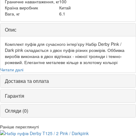
Граничне навантаження, кг
100
Країна виробник
Китай
Вага, кг
6.1
Опис
Комплект пуфів для сучасного інтер'єру Набір Derby Pink /
Dark pink складається з двох пуфів різних розмірів. Оббивка
виробів виконана в двох відтінках - ніжної троянди і темно-
рожевий. Елегантне металеве кільце в золотому кольорі
з'єднує дві частини пуфа, додаючи йому вишуканість. Під
Читати далі
сидінням розташований зручний короб для зберігання книг,
журналів, зарядних пристроїв та інших дрібниць. У наповненні
Доставка та оплата
сидіння використовується пінополіуретан, а оббивка виконана
з приємною на дотик оксамитової тканини. Таке поєднання
Гарантія
матеріалів забезпечує комфортний відпочинок. Пуф можна
використовувати в якості додаткового місця або як підставку
Огляди (0)
під ноги. Перевага Derby - компактні розміри. Це дозволяє
сміливо використовувати пуфи навіть в малогабаритних
приміщеннях. Вони відмінно виглядатимуть поряд з
Раніше переглянуті
журнальним або кавовим столиком в lounge-зоні.