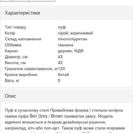
Характеристики
Тип товару
пуф
Колір
сірий; коричневий
Склад наповнення
пінополіуретан
Оббивка
тканина
Каркас
дерево; МДФ
Діаметр, см
43
Висота, см
42
Граничне навантаження, кг
120
Країна виробник
Китай
Вага, кг
5
Опис
Пуф в сучасному стилі Приваблива форма і стильна колірна
гамма пуфа Ben Grey / Brown привертає увагу. Модель
відмінно впишеться в яскраві дизайнерські рішення,
наприклад, кітч або поп-арт. Також пуф може стати яскравим