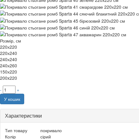
Розмір, см
220х220
220х240
240х240
240х260
150х220
200x220
-
+
У кошик
Характеристики
Тип товару
покривало
Колір
сірий