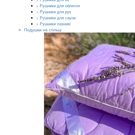
> Рушники для обличчя
> Рушники для рук
> Рушники для сауни
> Рушники лазневі
Подушки на стільці