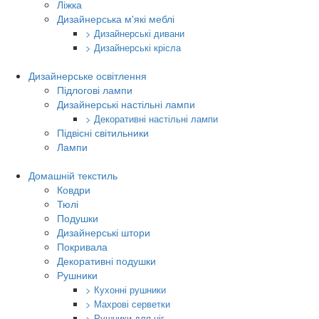
Ліжка
Дизайнерська м'які меблі
> Дизайнерські дивани
> Дизайнерські крісла
Дизайнерське освітлення
Підлогові лампи
Дизайнерські настільні лампи
> Декоративні настільні лампи
Підвісні світильники
Лампи
Домашній текстиль
Ковдри
Тюлі
Подушки
Дизайнерські штори
Покривала
Декоративні подушки
Рушники
> Кухонні рушники
> Махрові серветки
> Рушники для ніг