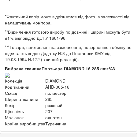
*Фактичний колір може відрізнятися від фото, в залежності від
налаштувань монітора.
**Відхилення готового виробу по довжині і ширині можуть бути
±1% відповідно ДСТУ 1681-96.
***Товари, виготовлені на замовлення, поверненню і обміну не
підлягають згідно Додатку №3 до Постанови КМУ від
19.03.1994 №172 (в чинній редакції).
Вибрана тканина
Портьєра DIAMOND 16 285 cm±%3
Колекція
DIAMOND
Код тканини
AHD-005-16
Склад
полиестер
Ширина тканини
285
Колір
рожевий
Щільність
207
Малюнок
однотон
Країна виробництва
Туреччина