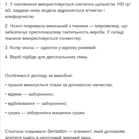
1. У наповненні використовується синтепон щільністю 100 гр/
м2, завдяки чому модель відрізняється м'якістю і
комфортністю.
2. Чохол покривала виконаний з тканини — мікровелюр, що
забезпечує приголомшливу тактильность вироби. У складі
тканини використовується полиестер.
3. Колір чохла — однотон у відтінку рожевий.
4. Виріб підійде для двоспальному ліжку.
Особливості догляду за виробом:
• прання виконується тільки за допомогою хімчистки;
• віджим — заборонено;
• відбілювання — заборонено;
• сушка — заборонена машинна сушка.
Стьогане покривало Sensation — елемент, який допоможе
зігрітися навіть в непогожий зимовий день.