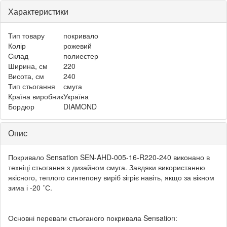
Характеристики
Тип товару
покривало
Колір
рожевий
Склад
полиестер
Ширина, см
220
Висота, см
240
Тип стьогання
смуга
Країна виробник
Україна
Бордюр
DIAMOND
Опис
Покривало Sensation SEN-AHD-005-16-R220-240 виконано в
техніці стьогання з дизайном смуга. Завдяки використанню
якісного, теплого синтепону виріб зігріє навіть, якщо за вікном
зима і -20 ˚С.
Основні переваги стьоганого покривала Sensation: