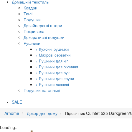
Домашній текстиль
Ковдри
Тюлі
Подушки
Дизайнерські штори
Покривала
Декоративні подушки
Рушники
> Кухонні рушники
> Махрові серветки
> Рушники для ніг
> Рушники для обличчя
> Рушники для рук
> Рушники для сауни
> Рушники лазневі
Подушки на стільці
SALE
Arhome
Декор для дому
Підсвічник Quintet 525 Darkgreen/
Loading...