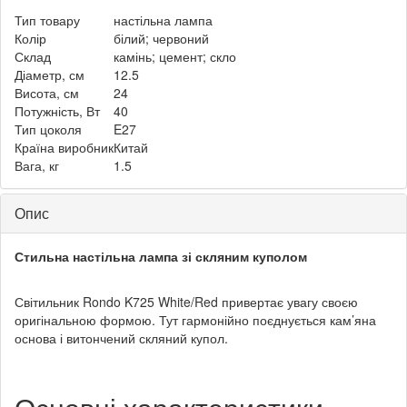
Тип товару
настільна лампа
Колір
білий; червоний
Склад
камінь; цемент; скло
Діаметр, см
12.5
Висота, см
24
Потужність, Вт
40
Тип цоколя
E27
Країна виробник
Китай
Вага, кг
1.5
Опис
Стильна настільна лампа зі скляним куполом
Світильник Rondo K725 White/Red привертає увагу своєю
оригінальною формою. Тут гармонійно поєднується кам’яна
основа і витончений скляний купол.