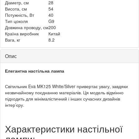
Діаметр, см
28
Висота, см
54
Потужність, Вт
40
Тип цоколя
G9
Довжина проводу, см
200
Країна виробник
Китай
Вага, кг
8.2
Опис
Елегантна настільна лампа
Світильник Eva MK125 White/Silver привертає увагу, завдяки
незвичайному поєднанню матеріалів. Ця модель відмінно
підходить для мінімалістичний і інших сучасних дизайнів
інтер’єру.
Характеристики настільної
лампи: