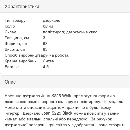
Характеристики
Тип товару
дзеркало
Колір
білий
Склад
полістирол; дзеркальне скло
Товщина, см
3
Ширина, см
63
Висота, см
83
Спосіб виробництва
ручна робота
Країна виробник
Литва
Вага, кг
4.5
Опис
Настінне дзеркало Joan S225 White прямокутної форми з
лаконічною рамою чорного кольору з полістиролу. Ця модель
може стати стильним акцентом практично в будь-якому
інтер'єрі. Дзеркало Joan S225 Black можна повісити у ванній
кімнаті або вітальні, спальні або передпокої. За рахунок
дзеркальної поверхні і гри світла у відображенні, воно створить