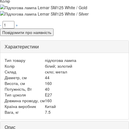
Колір
-
+
Повідомити про наявність
Характеристики
Тип товару
підлогова лампа
Колір
білий; золотий
Склад
скло; метал
Діаметр, см
44
Висота, см
160
Потужність, Вт
40
Тип цоколя
E27
Довжина проводу, см
160
Країна виробник
Китай
Вага, кг
7.5
Опис