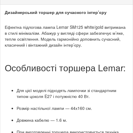
Дизайнерський торшер для сучасного інтер’єру
Ефектна підлогова лампа Lemar SM125 white/gold витримана
в стилі мінімалізм. Абажур у вигляді сфери забезпечує м’яке,
тепле освітлення. Модель гармонійно доповнить сучасний,
класичний і вінтажний дизайн інтер’єру.
Особливості торшера Lemar:
Для цієї моделі підходять лампочки зі стандартним
типом цоколя E27 і потужністю 40 Вт.
Розмір настільної лампи — 44х160 см.
Довжина кабелю — 1.6 м.
При виготовленні торшера використовується техніка