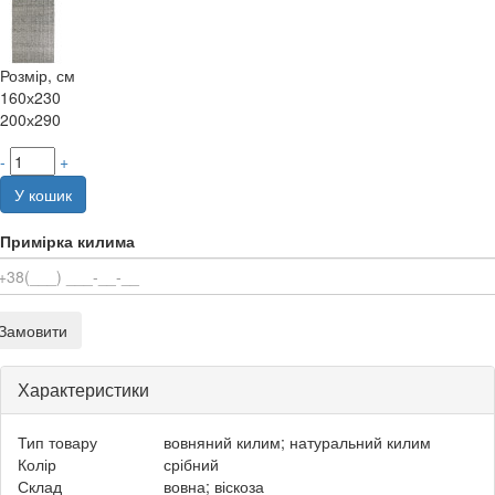
Розмір, см
160х230
200х290
-
+
У кошик
Примірка килима
Замовити
Характеристики
Тип товару
вовняний килим; натуральний килим
Колір
срібний
Склад
вовна; віскоза