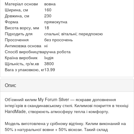
Матеріал основи
вовна
Ширина, см
160
Довжина, см
230
Форма
прямокутна
Висота ворсу, мм
18
Підходить для
спальні; вітальні; передпокою
Просочення
без просочень
Антиковзка основа
ні
Спосіб виробництва
ручна робота
Країна виробник
Індія
Щільність, гр/м.кв
3800
Вага з упаковкою, кг
13.99
Опис
Об’ємний килим My Forum Silver — яскраве доповнення
інтер’єрів в скандинавському стилі. Килимові покриття в техніці
HandMade, створюють атмосферу тепла і комфорту.
Модель виготовлена у срібному відтінку. Килим виконаний на
50% з натуральної вовни + 50% віскози. Такий склад