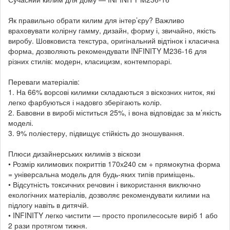
Як правильно обрати килим для інтер’єру? Важливо
враховувати колірну гамму, дизайн, форму і, звичайно, якість
виробу. Шовковиста текстура, оригінальний відтінок і класична
форма, дозволяють рекомендувати INFINITY M236-16 для
різних стилів: модерн, класицизм, контемпорарі.
Переваги матеріалів:
1. На 66% ворсові килимки складаються з віскозних ниток, які
легко фарбуються і надовго зберігають колір.
2. Бавовни в виробі міститься 25%, і вона відповідає за м’якість
моделі.
3. 9% поліестеру, підвищує стійкість до зношування.
Плюси дизайнерських килимів з віскози
• Розмір килимових покриттів 170х240 см + прямокутна форма
= універсальна модель для будь-яких типів приміщень.
• Відсутність токсичних речовин і використання виключно
екологічних матеріалів, дозволяє рекомендувати килими на
підлогу навіть в дитячій.
• INFINITY легко чистити — просто пропилесосьте виріб 1 або
2 рази протягом тижня.