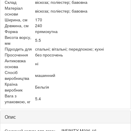
Склад
віскоза; поліестер; бавовна
Матеріал
віскоза; поліестер; бавовна
основи
Ширина, см
170
Довжина, см
240
Форма
прямокутна
Висота ворсу,
5.5
мм
Підходить для
спальні; вітальні; передпокою; кухні
Просочення
без просочень
Антиковзка
ні
основа
Спосіб
машинний
виробництва
Країна
Бельгія
виробник
Вага з
5.4
упаковкою, кг
Опис
Сучасний килим для дому — INFINITY M236-16