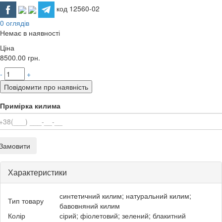
код 12560-02
0 оглядів
Немає в наявності
Ціна
8500.00
грн.
-
+
Повідомити про наявність
Примірка килима
Замовити
Характеристики
синтетичний килим; натуральний килим;
Тип товару
бавовняний килим
Колір
сірий; фіолетовий; зелений; блакитний