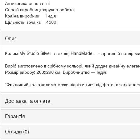
Антиковзка основа
ні
Спосіб виробництва
ручна робота
Країна виробник
Індія
Щільність, гр/м.кв
4500
Опис
Килим My Studio Silver в техніці HandMade — справжній витвір м
Виріб виготовлено в срібному кольорі, який додає дизайну елеган
Розмір виробу: 200x290 см. Виробництво — Індія.
*Фактичний колір килима може відрізнятися від фото, в залежност
Доставка та оплата
Гарантія
Огляди (0)