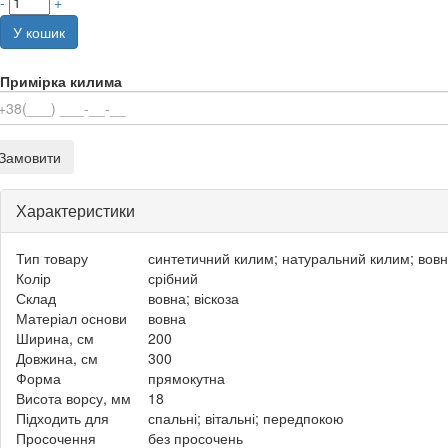
-
+
У кошик
Примірка килима
Замовити
Характеристики
Тип товару
синтетичний килим; натуральний килим; вов
Колір
срібний
Склад
вовна; віскоза
Матеріал основи
вовна
Ширина, см
200
Довжина, см
300
Форма
прямокутна
Висота ворсу, мм
18
Підходить для
спальні; вітальні; передпокою
Просочення
без просочень