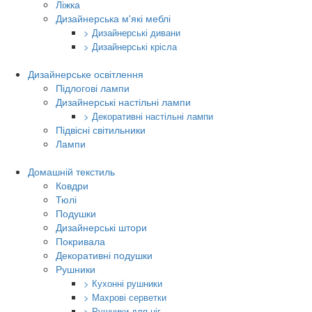
Ліжка
Дизайнерська м'які меблі
> Дизайнерські дивани
> Дизайнерські крісла
Дизайнерське освітлення
Підлогові лампи
Дизайнерські настільні лампи
> Декоративні настільні лампи
Підвісні світильники
Лампи
Домашній текстиль
Ковдри
Тюлі
Подушки
Дизайнерські штори
Покривала
Декоративні подушки
Рушники
> Кухонні рушники
> Махрові серветки
> Рушники для ніг