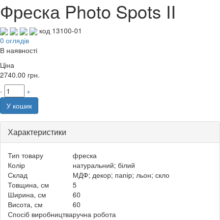
Фреска Photo Spots II
код 13100-01
0 оглядів
В наявності
Ціна
2740.00
грн.
-
+
У кошик
Характеристики
Тип товару
фреска
Колір
натуральний; білий
Склад
МДФ; декор; папір; льон; скло
Товщина, см
5
Ширина, см
60
Висота, см
60
Спосіб виробництва
ручна робота