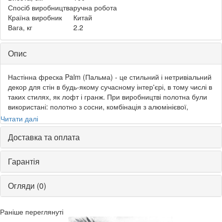
Спосіб виробництва
ручна робота
Країна виробник
Китай
Вага, кг
2.2
Опис
Настінна фреска Palm (Пальма) - це стильний і нетривіальний
декор для стін в будь-якому сучасному інтер'єрі, в тому числі в
таких стилях, як лофт і гранж. При виробництві полотна були
використані: полотно з сосни, комбінація з алюмінієвої,
масляної і акрилової фарб. За рахунок своєї світло-сріблястій
Читати далі
палітри, живих ліній і детальної промальовування пальмового
листя фреска Palm стане декоративної родзинкою вашого
Доставка та оплата
будинку!
Гарантія
До особливостей фрески
Palm можна віднести:
Огляди (0)
• Виготовлена ​​вручну
Раніше переглянуті
професійним художником,