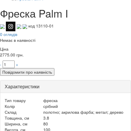
Фреска Palm I
код 13110-01
0 оглядів
Немає в наявності
Ціна
2775.00
грн.
-
+
Повідомити про наявність
Характеристики
Тип товару
фреска
Колір
срібний
Склад
полотно; акрилова фарба; метал; дерево
Товщина, см
3.8
Ширина, см
80
Висота, см
100