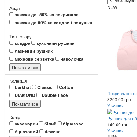
NEW
Акція
знижки до -50% на покривала
знижки до 50% на ковдри і подушки
Тип товару
ковдра
кухонний рушник
лазневий рушник
махрова серветка
наволочка
Показати все
Колекція
Barkhat
Classic
Cotton
Покривало сть
DIAMOND
Double Face
3200.00
грн.
Показати все
У кошик
Колір
Рушник для об
аквамарин
білий
бірюзове
140.00
грн.
У кошик
бірюзовий
бежеве
NEW