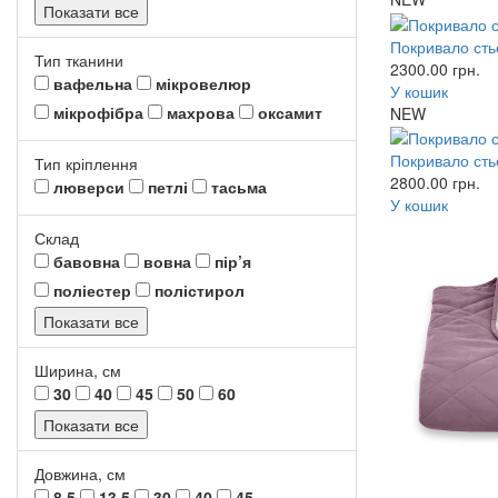
Показати все
Покривало сть
Тип тканини
2300.00
грн.
вафельна
мікровелюр
У кошик
мікрофібра
махрова
оксамит
NEW
Покривало сть
Тип кріплення
2800.00
грн.
люверси
петлі
тасьма
У кошик
Склад
бавовна
вовна
пір’я
поліестер
полістирол
Показати все
Ширина, см
30
40
45
50
60
Показати все
Довжина, см
8.5
13.5
30
40
45