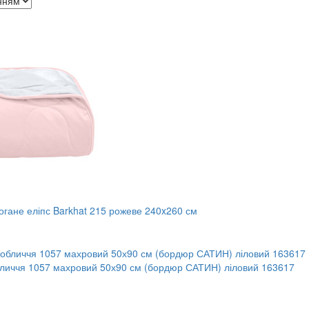
огане еліпс Barkhat 215 рожеве 240x260 см
личчя 1057 махровий 50х90 см (бордюр САТИН) ліловий 163617