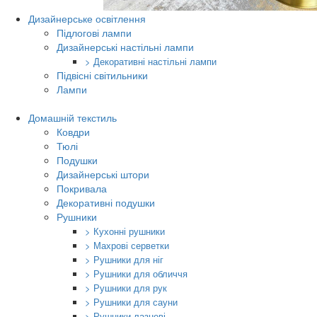
Дизайнерське освітлення
Підлогові лампи
Дизайнерські настільні лампи
> Декоративні настільні лампи
Підвісні світильники
Лампи
Домашній текстиль
Ковдри
Тюлі
Подушки
Дизайнерські штори
Покривала
Декоративні подушки
Рушники
> Кухонні рушники
> Махрові серветки
> Рушники для ніг
> Рушники для обличчя
> Рушники для рук
> Рушники для сауни
> Рушники лазневі