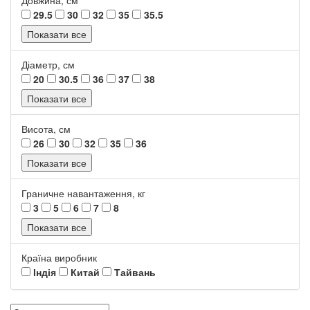
Довжина, см
29.5
30
32
35
35.5
Показати все
Діаметр, см
20
30.5
36
37
38
Показати все
Висота, см
26
30
32
35
36
Показати все
Граничне навантаження, кг
3
5
6
7
8
Показати все
Країна виробник
Індія
Китай
Тайвань