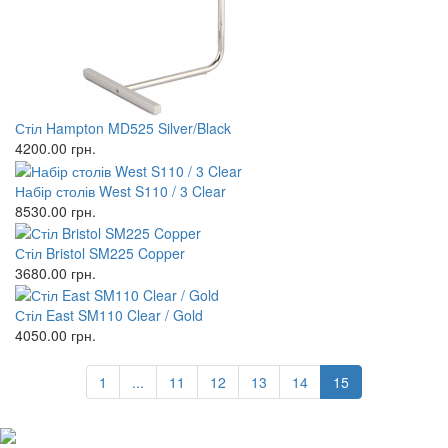
Стіл Hampton MD525 Silver/Black
4200.00
грн.
Набір столів West S110 / 3 Clear
8530.00
грн.
Стіл Bristol SM225 Copper
3680.00
грн.
Стіл East SM110 Clear / Gold
4050.00
грн.
1
...
11
12
13
14
15