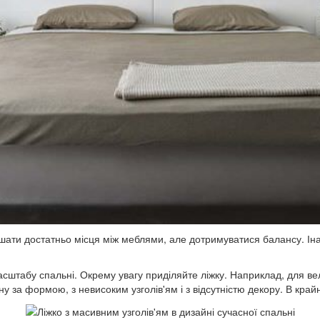
ати достатньо місця між меблями, але дотримуватися балансу. Інак
асштабу спальні. Окрему увагу приділяйте ліжку. Наприклад, для ве
 за формою, з невисоким узголів'ям і з відсутністю декору. В край