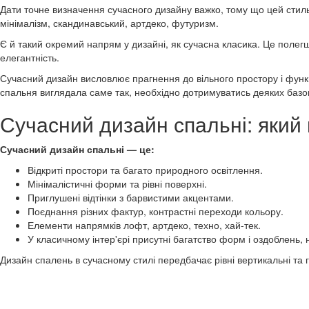
Дати точне визначення сучасного дизайну важко, тому що цей стиль 
мінімалізм, скандинавський, артдеко, футуризм.
Є й такий окремий напрям у дизайні, як сучасна класика. Це полегш
елегантність.
Сучасний дизайн висловлює прагнення до вільного простору і функц
спальня виглядала саме так, необхідно дотримуватись деяких базо
Сучасний дизайн спальні: який 
Сучасний дизайн спальні — це:
Відкриті простори та багато природного освітлення.
Мінімалістичні форми та рівні поверхні.
Приглушені відтінки з барвистими акцентами.
Поєднання різних фактур, контрастні переходи кольору.
Елементи напрямків лофт, артдеко, техно, хай-тек.
У класичному інтер'єрі присутні багатство форм і оздоблень,
Дизайн спалень в сучасному стилі передбачає рівні вертикальні та гор