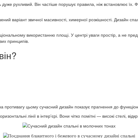
дуже рухливий. Він частіше порушує правила, ніж встановлює їх. Фа
ений варіант звичної масивності, химерної розкішності. Дизайн спал
іональному використанню площі. У центрі уваги простір, а не предм
вих принципів.
він?
 на противагу цьому сучасний дизайн показує прагнення до функціо
изонтальні лінії в інтер'єрі. Вони чітко помітні — високі стелі, відк