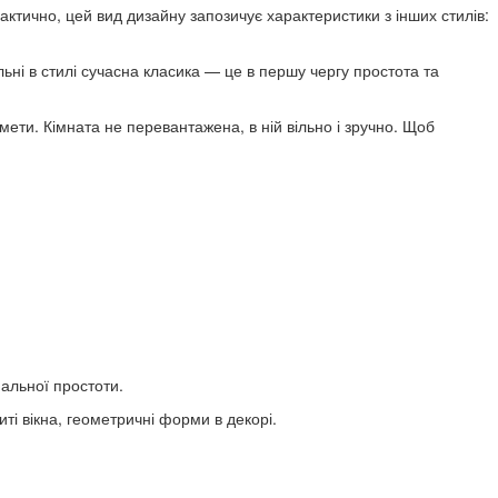
ктично, цей вид дизайну запозичує характеристики з інших стилів:
ьні в стилі сучасна класика — це в першу чергу простота та
ети. Кімната не перевантажена, в ній вільно і зручно. Щоб
нальної простоти.
риті вікна, геометричні форми в декорі.