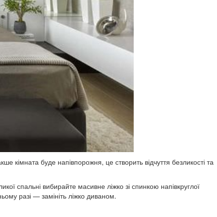
ше кімната буде напівпорожня, це створить відчуття безликості та
ликої спальні вибирайте масивне ліжко зі спинкою напівкруглої
ньому разі — замініть ліжко диваном.