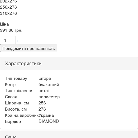
202x276
256x276
310x276
Ціна
991.86
грн.
-
+
Повідомити про наявність
Характеристики
Тип товару
штора
Колір
блакитний
Тип кріплення
петлі
Склад
полиестер
Ширина, см
256
Висота, см
276
Країна виробник
Україна
Бордюр
DIAMOND
Опис