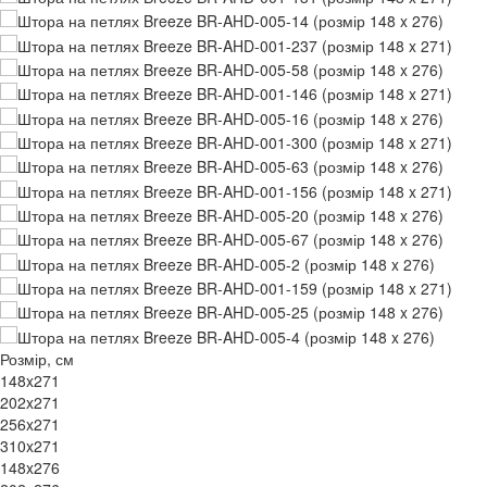
Розмір, см
148x271
202x271
256x271
310x271
148x276