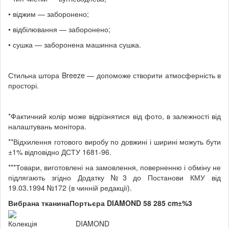
• віджим — заборонено;
• відбілювання — заборонено;
• сушка — заборонена машинна сушка.
Стильна штора Breeze — допоможе створити атмосферність в
просторі.
*Фактичний колір може відрізнятися від фото, в залежності від
налаштувань монітора.
**Відхилення готового виробу по довжині і ширині можуть бути
±1% відповідно ДСТУ 1681-96.
***Товари, виготовлені на замовлення, поверненню і обміну не
підлягають згідно Додатку №3 до Постанови КМУ від
19.03.1994 №172 (в чинній редакції).
Вибрана тканина
Портьєра DIAMOND 58 285 cm±%3
Колекція
DIAMOND