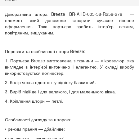
Декоративна штора Breeze BR-AHD-005-58-R256-276 —
елемент, який допоможе створити сучасне віконне
оформлення. Така портьєра зробить інтер’єр легким,
повітряним, вишуканим.
Переваги та особливості штори Breeze:
1. Портьєра Breeze виготовлена з тканини — мікровелюр, яка
виглядає в інтер’єрі витончено і елегантно. У складі виробу
використовується полиестер.
2. Колір чохла однотон у відтінку блакитний.
3. Виріб підійде і для великого, і для маленького вікна.
4. Кріплення штори — петлі.
Особливості догляду за шторою:
• режим прання — дбайливе;
• тип чистки — вуглеводнева;