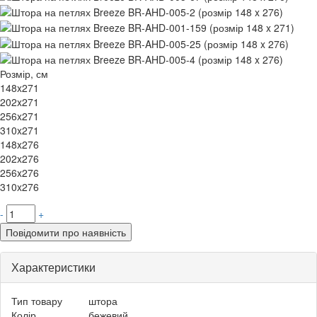
Розмір, см
148x271
202x271
256x271
310x271
148x276
202x276
256x276
310x276
-
+
Повідомити про наявність
Характеристики
Тип товару
штора
Колір
бежевий