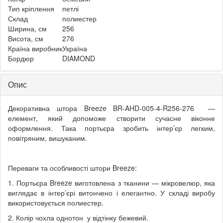
Тип кріплення
петлі
Склад
полиестер
Ширина, см
256
Висота, см
276
Країна виробник
Україна
Бордюр
DIAMOND
Опис
Декоративна штора Breeze BR-AHD-005-4-R256-276 —
елемент, який допоможе створити сучасне віконне
оформлення. Така портьєра зробить інтер’єр легким,
повітряним, вишуканим.
Переваги та особливості штори Breeze:
1. Портьєра Breeze виготовлена з тканини — мікровелюр, яка
виглядає в інтер’єрі витончено і елегантно. У складі виробу
використовується полиестер.
2. Колір чохла однотон у відтінку бежевий.