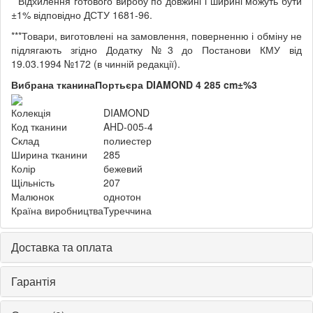
**Відхилення готового виробу по довжині і ширині можуть бути
±1% відповідно ДСТУ 1681-96.
***Товари, виготовлені на замовлення, поверненню і обміну не
підлягають згідно Додатку №3 до Постанови КМУ від
19.03.1994 №172 (в чинній редакції).
Вибрана тканина
Портьєра DIAMOND 4 285 cm±%3
Колекція
DIAMOND
Код тканини
AHD-005-4
Склад
полиестер
Ширина тканини
285
Колір
бежевий
Щільність
207
Малюнок
однотон
Країна виробництва
Туреччина
Доставка та оплата
Гарантія