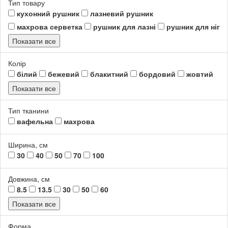
Тип товару
кухонний рушник
лазневий рушник
махрова серветка
рушник для лазні
рушник для ніг
Показати все
Колір
білий
бежевий
блакитний
бордовий
жовтий
Показати все
Тип тканини
вафельна
махрова
Ширина, см
30
40
50
70
100
Довжина, см
8.5
13.5
30
50
60
Показати все
Форма