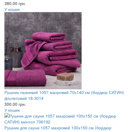
380.00
грн.
У кошик
Рушник лазневий 1057 махровий 70х140 см (бордюр САТИН)
фіолетовий 18-3014
300.00
грн.
У кошик
Рушник для сауни 1057 махровий 100х150 см (бордюр