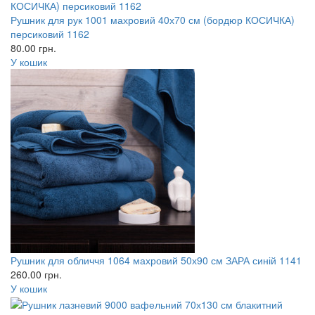
Рушник для рук 1001 махровий 40х70 см (бордюр КОСИЧКА)
персиковий 1162
80.00
грн.
У кошик
Рушник для обличчя 1064 махровий 50х90 см ЗАРА синій 1141
260.00
грн.
У кошик