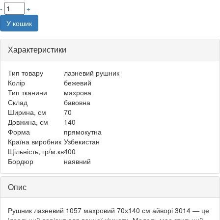
-
+
У кошик
Характеристики
Тип товару
лазневий рушник
Колір
бежевий
Тип тканини
махрова
Склад
бавовна
Ширина, см
70
Довжина, см
140
Форма
прямокутна
Країна виробник
Узбекистан
Щільність, гр/м.кв
400
Бордюр
наявний
Опис
Рушник лазневий 1057 махровий 70х140 см айворі 3014 — це
ідеальний варіант для ванної кімнати. Модель має стильний