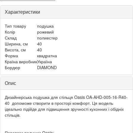
Характеристики
Тип товару
подушка
Колір
рожевий
Склад
полиестер
Ширина, см
40
Висота, см
40
Форма
квадратна
Країна виробник
Україна
Бордюр
DIAMOND
Опис
Дизайнерська подушка для стільця Oasis OA-AHD-005-16-R40-
40 допоможе створити в просторі комфорт. Ця модель
ідеально підійде для підвищення зручності кухонних і обідніх
стільців.
Переваги подушки Oasis: