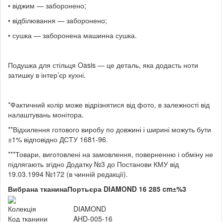
• віджим — заборонено;
• відбілювання — заборонено;
• сушка — заборонена машинна сушка.
Подушка для стільця Oasis — це деталь, яка додасть ноти
затишку в інтер’єр кухні.
*Фактичний колір може відрізнятися від фото, в залежності від
налаштувань монітора.
**Відхилення готового виробу по довжині і ширині можуть бути
±1% відповідно ДСТУ 1681-96.
***Товари, виготовлені на замовлення, поверненню і обміну не
підлягають згідно Додатку №3 до Постанови КМУ від
19.03.1994 №172 (в чинній редакції).
Вибрана тканина
Портьєра DIAMOND 16 285 cm±%3
Колекція
DIAMOND
Код тканини
AHD-005-16