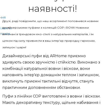
наявності!
ння
Друзі, раді повідомити, що наш асортимент поповнився новими
дизайнерськими пуфами з колекцій COP і ROYA! Новинки
і лампи
 лампи
виконані в трендовом еко-стилі з натуральних матеріалів, і їм
цілком під силу привнести в ваш інтер'єр природну гармонію,
затишок і шарм!
Дизайнерські пуфи від ARHome приємно
здивують своєю зручністю і стійкістю. Виконано з
комбінації натуральної вовни і віскози, вони
наповнять інтер'єр домашнім теплом і затишком,
викличуть приємні тактильні відчуття, стануть
практичним доповненням обстановки.
Пуфи з лінійки COP виготовлені з вовни і віскози.
Мають декоративну текстуру, щільне набивання і