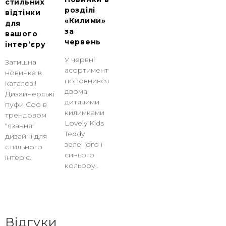
стильних
розділі
відтінки
«Килими»
для
за
вашого
червень
інтер’єру
У червні
Затишна
асортимент
новинка в
поповнився
каталозі!
двома
Дизайнерські
дитячими
пуфи Coo в
килимками
трендовом
Lovely Kids
"язання"
Teddy
дизайні для
зеленого і
стильного
синього
інтер'є..
кольору..
Відгуки