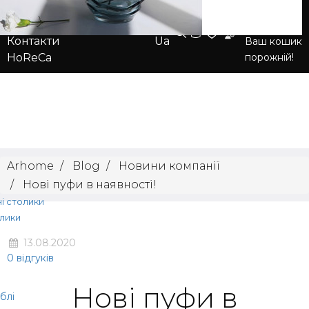
Блог
0
Про нас
Ru
Контакти
Ua
Ваш кошик
порожній!
HoReCa
Arhome
Blog
Новини компанії
Нові пуфи в наявності!
ні столики
і столики
олики
13.08.2020
0 відгуків
Нові пуфи в
блі