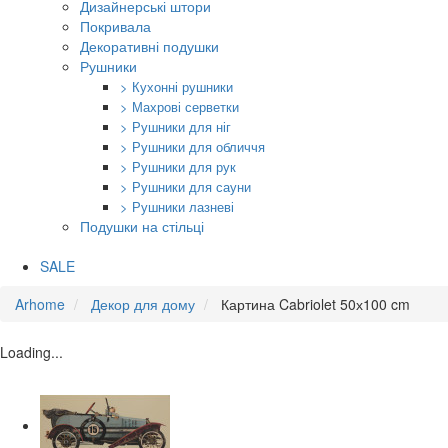
Дизайнерські штори
Покривала
Декоративні подушки
Рушники
> Кухонні рушники
> Махрові серветки
> Рушники для ніг
> Рушники для обличчя
> Рушники для рук
> Рушники для сауни
> Рушники лазневі
Подушки на стільці
SALE
Arhome
Декор для дому
Картина Cabriolet 50х100 cm
Loading...